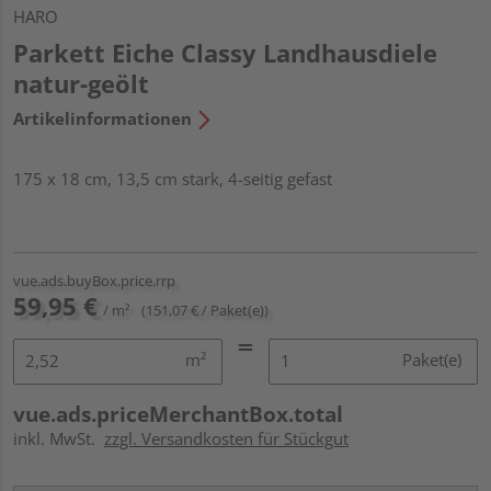
HARO
Parkett Eiche Classy Landhausdiele
natur-geölt
Artikelinformationen
175 x 18 cm, 13,5 cm stark, 4-seitig gefast
vue.ads.buyBox.price.rrp
59,95 €
/ m²
(151,07 € / Paket(e))
m²
Paket(e)
vue.ads.priceMerchantBox.total
inkl. MwSt.
zzgl. Versandkosten für Stückgut