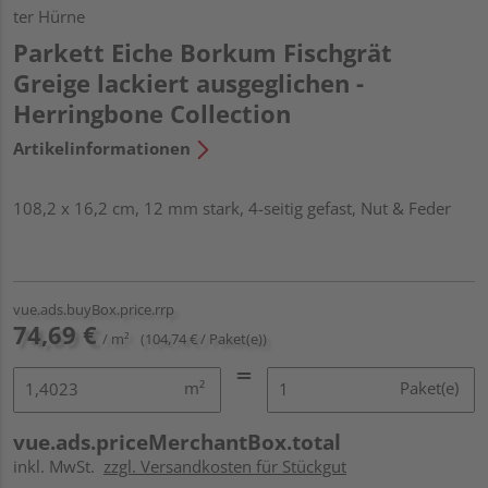
ter Hürne
Parkett Eiche Borkum Fischgrät
Greige lackiert ausgeglichen -
Herringbone Collection
Artikelinformationen
108,2 x 16,2 cm, 12 mm stark, 4-seitig gefast, Nut & Feder
vue.ads.buyBox.price.rrp
74,69 €
/ m²
(104,74 € / Paket(e))
m²
Paket(e)
vue.ads.priceMerchantBox.total
inkl. MwSt.
zzgl. Versandkosten für Stückgut