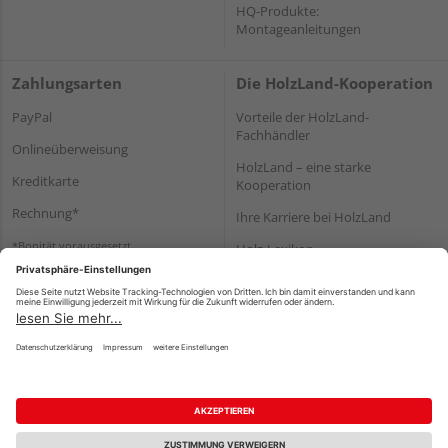
HQ-Produkte:
Montageanleitungen
Zahlungsarten
Die HolzLand-Kooperation
PayPal
Vorteile der HolzLand-
Fachhändler
Onlineüberweisung
HolzLand – eine starke
Kreditkarte
Kooperation
Rechnung*
Ihre Karriere bei HolzLand
*Bonität vorausgesetzt
Holz-Lexikon
Bauanleitungen
HolzLand Mitglieder-Bereich
Impressum
Datenschutz
Nutzungsbedingungen
Barrierefreiheitserklärung
Vertrag widerrufen