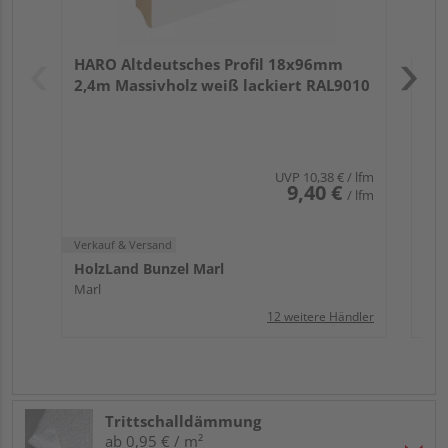
Verk
Hol
HARO Altdeutsches Profil 18x96mm
Mar
2,4m Massivholz weiß lackiert RAL9010
UVP
10,38 €
/ lfm
9,40 €
/ lfm
Verkauf & Versand
HolzLand Bunzel Marl
Marl
12 weitere Händler
Trittschalldämmung
ab 0,95 € / m²