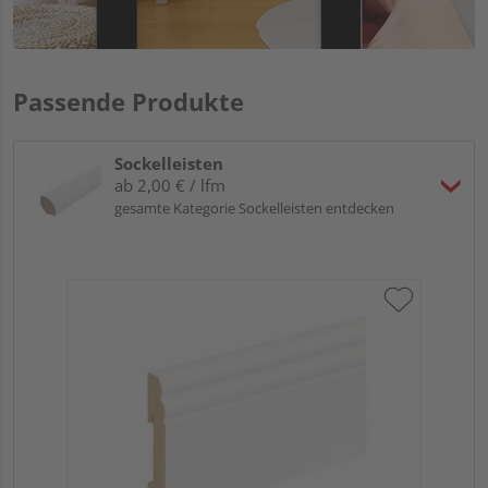
Passende Produkte
Sockelleisten
ab 2,00 € / lfm
gesamte Kategorie Sockelleisten entdecken
HA
wei