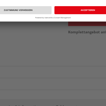
vue.ads.priceMerch
Komplettangebot an