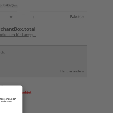
€ / Paket(e))
m²
Paket(e)
rchantBox.total
andkosten für Langgut
rch:
Händler ändern
en
icht im Liefergebiet
abholen
g: