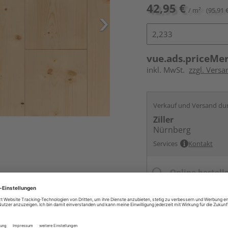
42,95 €
/ m²
(95,91 
vue.ads.priceMe
inkl. MwSt.
zzgl. Vers
Verkauf und Versand du
Ziller
Nürnberg
Services
Kontakt
Online bestell
Ihr Standort ist n
Beim Händler 
Auf Vorbestellun