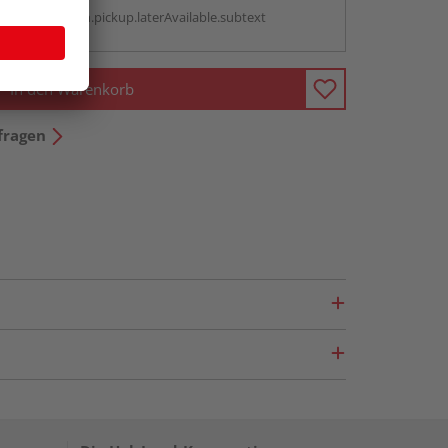
antBox.option.pickup.laterAvailable.subtext
In den Warenkorb
fragen