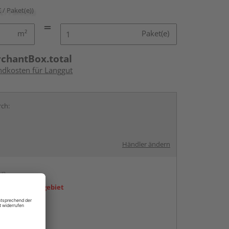
€ / Paket(e))
m²
Paket(e)
rchantBox.total
andkosten für Langgut
rch:
Händler ändern
en
icht im Liefergebiet
abholen
g: