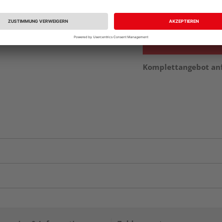
vue.ads.priceMerch
Komplettangebot an