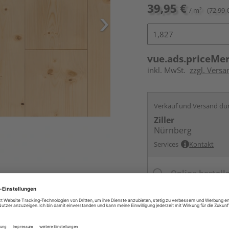
39,95 €
/ m²
(72,99 
vue.ads.priceMe
inkl. MwSt.
zzgl. Vers
Verkauf und Versand du
Ziller
Nürnberg
Services
Kontakt
Online bestell
Ihr Standort ist n
Beim Händler 
Auf Vorbestellun