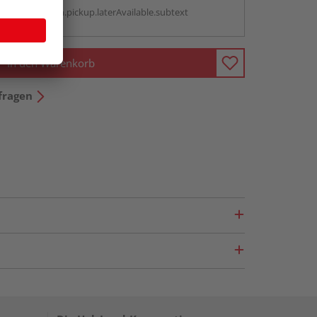
antBox.option.pickup.laterAvailable.subtext
In den Warenkorb
fragen