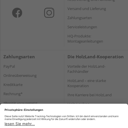
Versand und Lieferung
Zahlungsarten
Serviceleistungen
HQ-Produkte:
Montageanleitungen
Zahlungsarten
Die HolzLand-Kooperation
PayPal
Vorteile der HolzLand-
Fachhändler
Onlineüberweisung
HolzLand – eine starke
Kreditkarte
Kooperation
Rechnung*
Ihre Karriere bei HolzLand
*Bonität vorausgesetzt
Holz-Lexikon
Bauanleitungen
HolzLand Mitglieder-Bereich