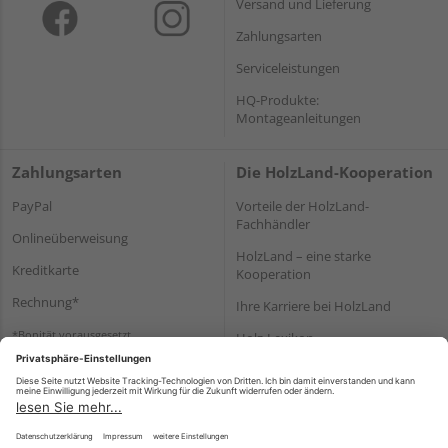
Versand und Lieferung
Zahlungsarten
Serviceleistungen
HQ-Produkte:
Montageanleitungen
Zahlungsarten
Die HolzLand-Kooperation
PayPal
Vorteile der HolzLand-
Fachhändler
Onlineüberweisung
HolzLand – eine starke
Kreditkarte
Kooperation
Rechnung*
Ihre Karriere bei HolzLand
*Bonität vorausgesetzt
Holz-Lexikon
Bauanleitungen
HolzLand Mitglieder-Bereich