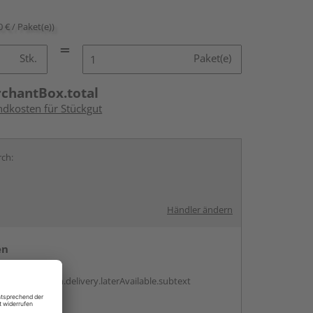
0 € / Paket(e))
Stk.
Paket(e)
rchantBox.total
ndkosten für Stückgut
rch:
Händler ändern
en
g:
antBox.option.delivery.laterAvailable.subtext