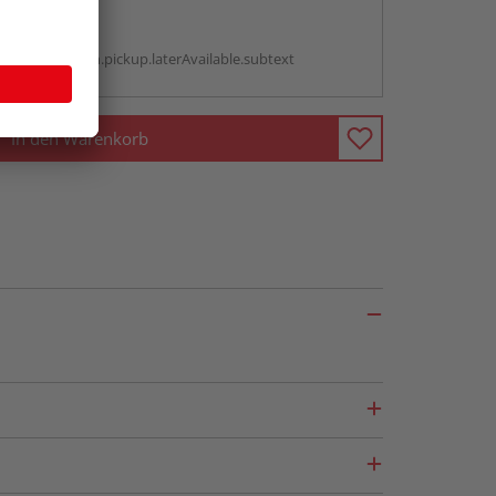
abholen
g:
antBox.option.pickup.laterAvailable.subtext
In den Warenkorb