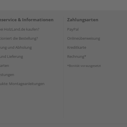
service & Informationen
Zahlungsarten
i HolzLand.de kaufen?
PayPal
ioniert die Bestellung?
Onlineüberweisung
rung und Abholung
Kreditkarte
und Lieferung
Rechnung*
arten
*Bonität vorausgesetzt
eistungen
ukte: Montageanleitungen