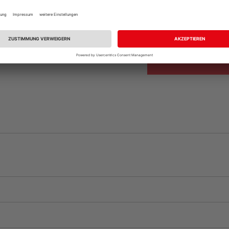
Beim Händler 
Auf Vorbestellun
vue.ads.priceMerch