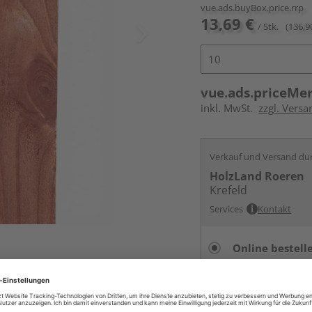
vue.ads.buyBox.price.rrp
13,69 €
/ Stk.
(136,9
vue.ads.priceMe
inkl. MwSt.
zzgl. Versa
Verkauf und Versand du
HolzLand Roeren
Krefeld
Services
Kontakt
Online bestell
Auf Vorbestellun
vue.ads.priceMerch