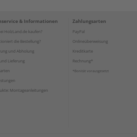
service & Informationen
Zahlungsarten
i HolzLand.de kaufen?
PayPal
ioniert die Bestellung?
Onlineüberweisung
rung und Abholung
Kreditkarte
und Lieferung
Rechnung*
arten
*Bonität vorausgesetzt
eistungen
ukte: Montageanleitungen