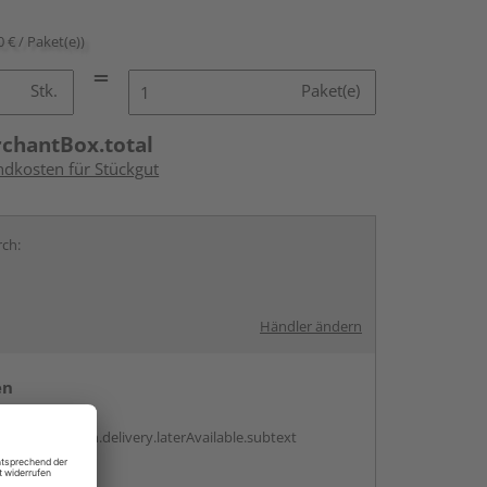
0 € / Paket(e))
Stk.
Paket(e)
rchantBox.total
ndkosten für Stückgut
rch:
Händler ändern
en
g:
antBox.option.delivery.laterAvailable.subtext