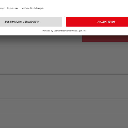
Beim Händler 
Auf Vorbestellun
vue.ads.priceMerch