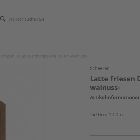
 Friesen Douglasie transparent lasiert -walnuss-
Scheerer
Latte Friesen 
walnuss-
Artikelinformatione
2x10cm 1,00m