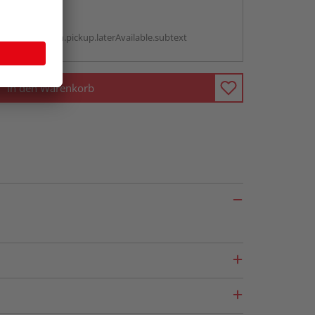
abholen
g:
antBox.option.pickup.laterAvailable.subtext
In den Warenkorb