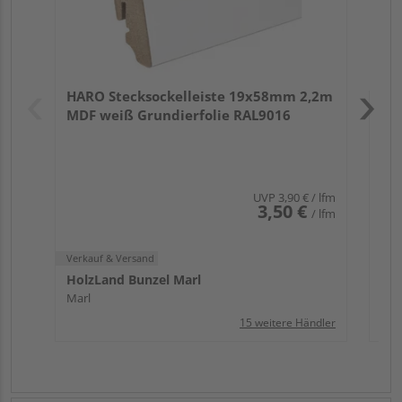
Verk
Hol
HARO Stecksockelleiste 19x58mm 2,2m
Mar
MDF weiß Grundierfolie RAL9016
UVP
3,90 €
/ lfm
3,50 €
/ lfm
Verkauf & Versand
HolzLand Bunzel Marl
Marl
15 weitere Händler