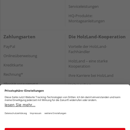
Serviceleistungen
HQ-Produkte:
Montageanleitungen
Zahlungsarten
Die HolzLand-Kooperation
PayPal
Vorteile der HolzLand-
Fachhändler
Onlineüberweisung
HolzLand – eine starke
Kreditkarte
Kooperation
Rechnung*
Ihre Karriere bei HolzLand
*Bonität vorausgesetzt
Holz-Lexikon
Bauanleitungen
HolzLand Mitglieder-Bereich
Impressum
Datenschutz
Nutzungsbedingungen