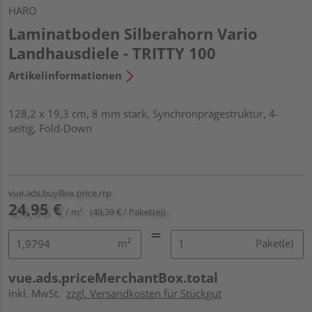
HARO
Laminatboden Silberahorn Vario
Landhausdiele - TRITTY 100
Artikelinformationen
128,2 x 19,3 cm, 8 mm stark, Synchronprägestruktur, 4-
seitig, Fold-Down
vue.ads.buyBox.price.rrp
24,95 €
/ m²
(49,39 € / Paket(e))
m²
Paket(e)
vue.ads.priceMerchantBox.total
inkl. MwSt.
zzgl. Versandkosten für Stückgut