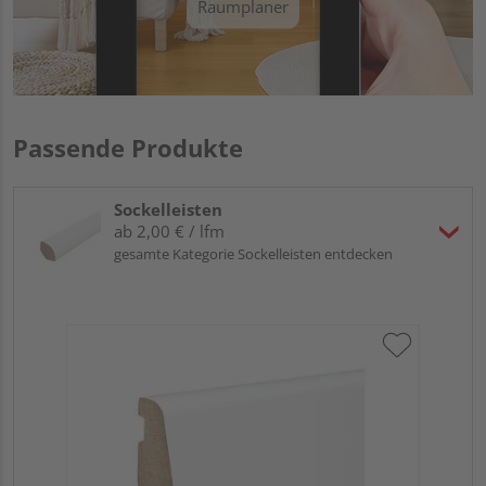
Raumplaner
Passende Produkte
Sockelleisten
ab 2,00 € / lfm
gesamte Kategorie Sockelleisten entdecken
HA
PS