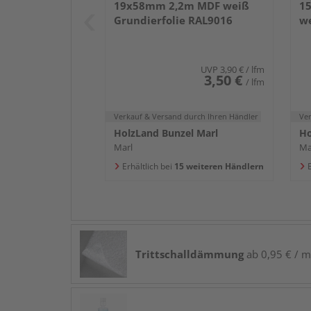
19x58mm 2,2m MDF weiß
1
Grundierfolie RAL9016
we
UVP
3,90 €
/ lfm
3,50 €
/ lfm
Verkauf & Versand
durch Ihren Händler
Ve
HolzLand Bunzel Marl
Ho
Marl
Ma
Erhältlich bei
15 weiteren Händlern
E
Trittschalldämmung
ab 0,95 € / m