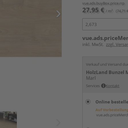
vue.ads.buyBox.price.rrp
27,95 €
/ m²
(74,71 
vue.ads.priceMe
inkl. MwSt.
zzgl. Versa
Verkauf und Versand du
HolzLand Bunzel 
Marl
Services
Kontakt
Online bestell
Auf Vorbestellun
vue.ads.priceMerch