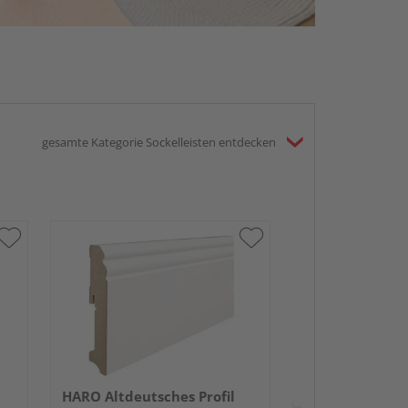
gesamte Kategorie Sockelleisten entdecken
HARO Altdeutsc
18x70mm 2,4m
lackiert RAL90
HARO Altdeutsches Profil