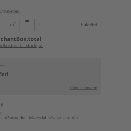
€ / Paket(e))
m²
Paket(e)
rchantBox.total
ndkosten für Stückgut
rch:
Marl
Händler ändern
en
g:
antBox.option.delivery.laterAvailable.subtext