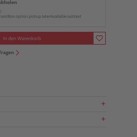
abholen
g:
antBox.option.pickup.laterAvailable.subtext
In den Warenkorb
fragen