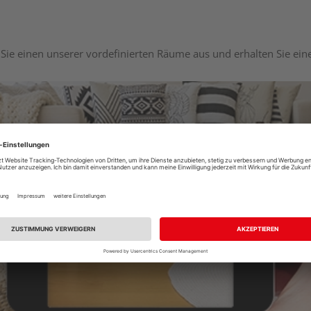
Sie einen unserer vordefinierten Räume aus und erhalten Sie ei
Raumplaner