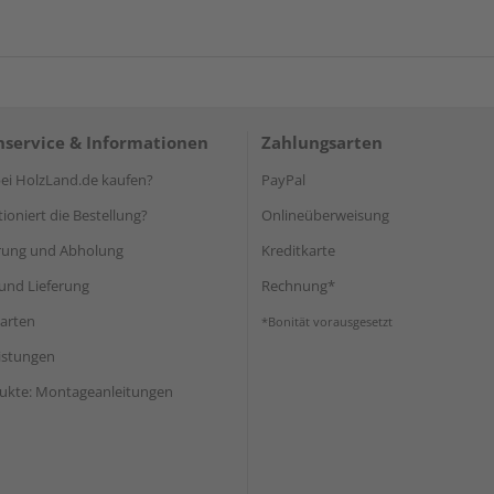
service & Informationen
Zahlungsarten
i HolzLand.de kaufen?
PayPal
ioniert die Bestellung?
Onlineüberweisung
rung und Abholung
Kreditkarte
und Lieferung
Rechnung*
arten
*Bonität vorausgesetzt
eistungen
ukte: Montageanleitungen