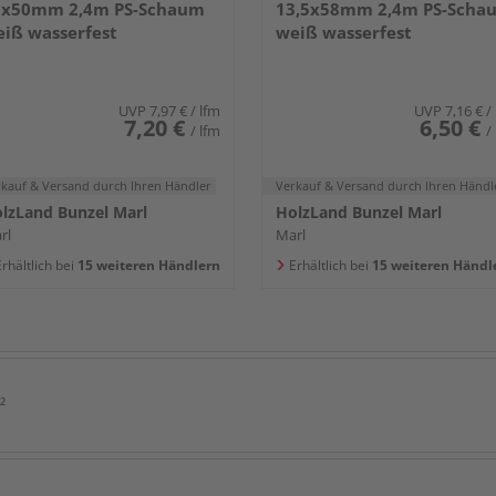
5x50mm 2,4m PS-Schaum
13,5x58mm 2,4m PS-Scha
iß wasserfest
weiß wasserfest
UVP
7,97 €
/ lfm
UVP
7,16 €
/
7,20 €
6,50 €
/ lfm
/
rkauf & Versand
durch Ihren Händler
Verkauf & Versand
durch Ihren Händl
lzLand Bunzel Marl
HolzLand Bunzel Marl
rl
Marl
rhältlich bei
15 weiteren Händlern
Erhältlich bei
15 weiteren Händl
²