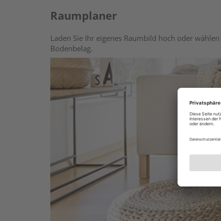
Raumplaner
Laden Sie Ihr eigenes Raumbild hoch oder wählen 
Bodenbelag.