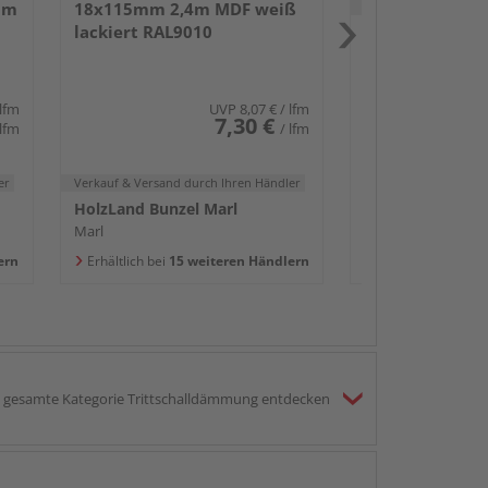
Verkauf & Versand
du
um
18x115mm 2,4m MDF weiß
lackiert RAL9010
HolzLand Bunzel
Marl
Erhältlich bei
15 w
 lfm
UVP
8,07 €
/ lfm
7,30 €
 lfm
/ lfm
er
Verkauf & Versand
durch Ihren Händler
HolzLand Bunzel Marl
Marl
ern
Erhältlich bei
15 weiteren Händlern
gesamte Kategorie Trittschalldämmung entdecken