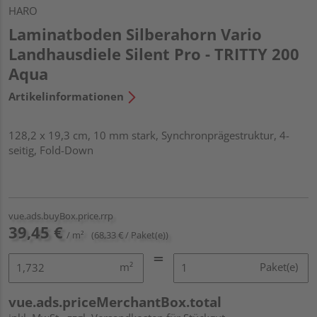
HARO
Laminatboden Silberahorn Vario
Landhausdiele Silent Pro - TRITTY 200
Aqua
Artikelinformationen
128,2 x 19,3 cm, 10 mm stark, Synchronprägestruktur, 4-
seitig, Fold-Down
vue.ads.buyBox.price.rrp
39,45 €
/ m²
(68,33 € / Paket(e))
m²
Paket(e)
vue.ads.priceMerchantBox.total