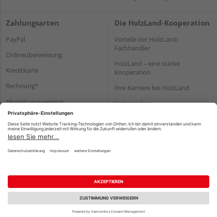
Zahlungsarten
Die HolzLand-Kooperation
PayPal
Vorteile der HolzLand-
Fachhändler
Onlineüberweisung
HolzLand – eine starke
Kreditkarte
Kooperation
Rechnung*
Ihre Karriere bei HolzLand
*Bonität vorausgesetzt
Holz-Lexikon
Bauanleitungen
HolzLand Mitglieder-Bereich
Impressum
Datenschutz
Nutzungsbedingungen
Barrierefreiheitserklärung
Vertrag widerrufen
©
HolzLand GmbH