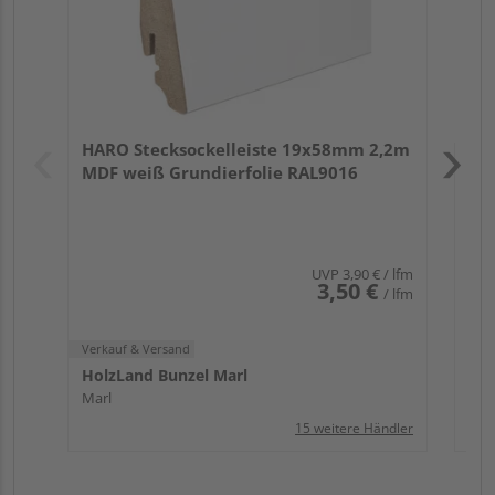
Verk
Hol
HARO Stecksockelleiste 19x58mm 2,2m
Mar
MDF weiß Grundierfolie RAL9016
UVP
3,90 €
/ lfm
3,50 €
/ lfm
Verkauf & Versand
HolzLand Bunzel Marl
Marl
15 weitere Händler