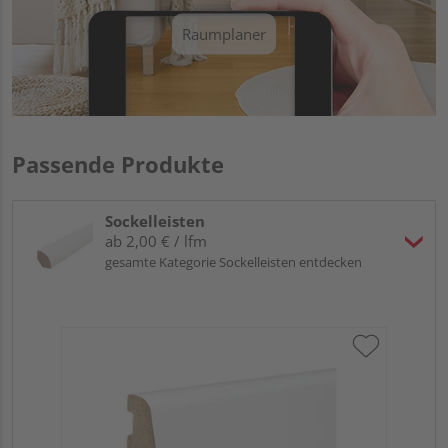
Raumplaner
Passende Produkte
Sockelleisten
ab 2,00 € / lfm
gesamte Kategorie Sockelleisten entdecken
HA
PS