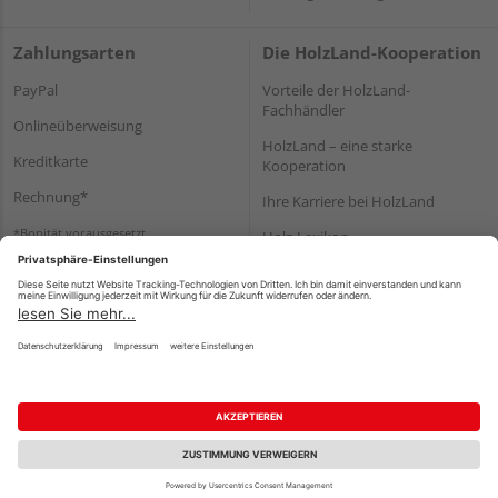
Zahlungsarten
Die HolzLand-Kooperation
PayPal
Vorteile der HolzLand-
Fachhändler
Onlineüberweisung
HolzLand – eine starke
Kreditkarte
Kooperation
Rechnung*
Ihre Karriere bei HolzLand
*Bonität vorausgesetzt
Holz-Lexikon
Bauanleitungen
HolzLand Mitglieder-Bereich
Impressum
Datenschutz
Nutzungsbedingungen
Barrierefreiheitserklärung
Vertrag widerrufen
©
HolzLand GmbH