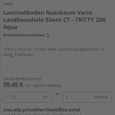
HARO
Laminatboden Nussbaum Vario
Landhausdiele Silent CT - TRITTY 200
Aqua
Artikelinformationen
128,2 x 19,3 cm, 10 mm stark, Synchronprägestruktur, 4-
seitig, Fold-Down
vue.ads.buyBox.price.rrp
39,45 €
/ m²
(68,33 € / Paket(e))
m²
Paket(e)
vue.ads.priceMerchantBox.total