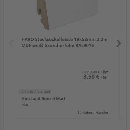
Verk
Hol
HARO Stecksockelleiste 19x58mm 2,2m
Mar
MDF weiß Grundierfolie RAL9016
UVP
3,90 €
/ lfm
3,50 €
/ lfm
Verkauf & Versand
HolzLand Bunzel Marl
Marl
15 weitere Händler