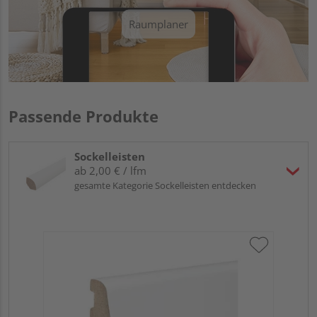
Raumplaner
Passende Produkte
Sockelleisten
ab 2,00 € / lfm
gesamte Kategorie Sockelleisten entdecken
HA
PS