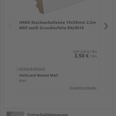
Verk
Hol
HARO Stecksockelleiste 19x58mm 2,2m
Mar
MDF weiß Grundierfolie RAL9016
UVP
3,90 €
/ lfm
3,50 €
/ lfm
Verkauf & Versand
HolzLand Bunzel Marl
Marl
15 weitere Händler
Trittschalldämmung