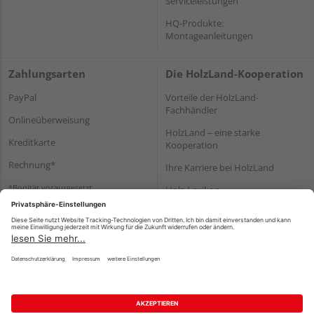
Serviceleistungen
HQ-Produkte:
Montageanleitungen
Zahlungsarten
Die HolzLand-Kooperation
PayPal
Vorteile der HolzLand-
Fachhändler
Onlineüberweisung
HolzLand – eine starke
Kreditkarte
Kooperation
Rechnung*
Ihre Karriere bei HolzLand
*Bonität vorausgesetzt
Holz-Lexikon
Bauanleitungen
HolzLand Mitglieder-Bereich
Impressum
Datenschutz
Nutzungsbedingungen