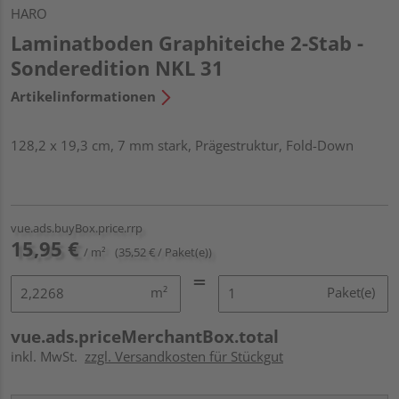
HARO
Laminatboden Graphiteiche 2-Stab -
Sonderedition NKL 31
Artikelinformationen
128,2 x 19,3 cm, 7 mm stark, Prägestruktur, Fold-Down
vue.ads.buyBox.price.rrp
15,95 €
/ m²
(35,52 € / Paket(e))
m²
Paket(e)
vue.ads.priceMerchantBox.total
inkl. MwSt.
zzgl. Versandkosten für Stückgut