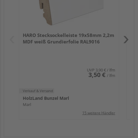
Verk
Hol
HARO Stecksockelleiste 19x58mm 2,2m
Mar
MDF weiß Grundierfolie RAL9016
UVP
3,90 €
/ lfm
3,50 €
/ lfm
Verkauf & Versand
HolzLand Bunzel Marl
Marl
15 weitere Händler