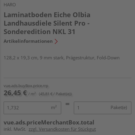
HARO
Laminatboden Eiche Olbia
Landhausdiele Silent Pro -
Sonderedition NKL 31
Artikelinformationen
128,2 x 19,3 cm, 9 mm stark, Prägestruktur, Fold-Down
vue.ads.buyBox.price.rrp
26,45 €
/ m²
(45,81 € / Paket(e))
m²
Paket(e)
vue.ads.priceMerchantBox.total
inkl. MwSt.
zzgl. Versandkosten für Stückgut