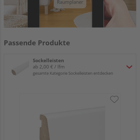
Raumplaner
Passende Produkte
Sockelleisten
ab 2,00 € / lfm
gesamte Kategorie Sockelleisten entdecken
HA
PS