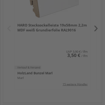
Verk
Hol
HARO Stecksockelleiste 19x58mm 2,2m
Mar
MDF weiß Grundierfolie RAL9016
UVP
3,90 €
/ lfm
3,50 €
/ lfm
Verkauf & Versand
HolzLand Bunzel Marl
Marl
15 weitere Händler