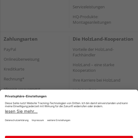
Serviceleistungen
HQ-Produkte:
Montageanleitungen
Zahlungsarten
Die HolzLand-Kooperation
PayPal
Vorteile der HolzLand-
Fachhändler
Onlineüberweisung
HolzLand – eine starke
Kreditkarte
Kooperation
Rechnung*
Ihre Karriere bei HolzLand
*Bonität vorausgesetzt
Holz-Lexikon
Bauanleitungen
HolzLand Mitglieder-Bereich
Impressum
Datenschutz
Nutzungsbedingungen