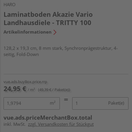
HARO
Laminatboden Akazie Vario
Landhausdiele - TRITTY 100
Artikelinformationen
128,2 x 19,3 cm, 8 mm stark, Synchronprägestruktur, 4-
seitig, Fold-Down
vue.ads.buyBox.price.rrp
24,95 €
/ m²
(49,39 € / Paket(e))
m²
Paket(e)
vue.ads.priceMerchantBox.total
inkl. MwSt.
zzgl. Versandkosten für Stückgut