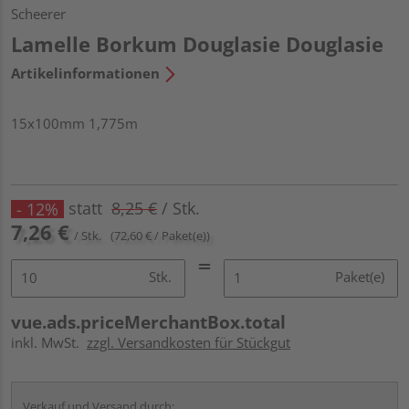
Scheerer
Lamelle Borkum Douglasie Douglasie
Artikelinformationen
15x100mm 1,775m
statt
8,25 €
/ Stk.
- 12%
7,26 €
/ Stk.
(72,60 € / Paket(e))
Stk.
Paket(e)
vue.ads.priceMerchantBox.total
inkl. MwSt.
zzgl. Versandkosten für Stückgut
Verkauf und Versand durch: