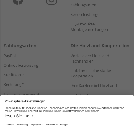
Zahlungsarten
Serviceleistungen
HQ-Produkte:
Montageanleitungen
Zahlungsarten
Die HolzLand-Kooperation
PayPal
Vorteile der HolzLand-
Fachhändler
Onlineüberweisung
HolzLand – eine starke
Kreditkarte
Kooperation
Rechnung*
Ihre Karriere bei HolzLand
*Bonität vorausgesetzt
Holz-Lexikon
Bauanleitungen
HolzLand Mitglieder-Bereich