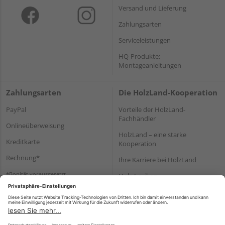
Versand und Lieferung
Zahlungsarten
Serviceleistungen
HQ-Produkte:
Montageanleitungen
Zahlungsarten
Die HolzLand-Kooperation
PayPal
Vorteile der HolzLand-
Fachhändler
Onlineüberweisung
HolzLand – eine starke
Kreditkarte
Kooperation
Rechnung*
Ihre Karriere bei HolzLand
*Bonität vorausgesetzt
Holz-Lexikon
Bauanleitungen
HolzLand Mitglieder-Bereich