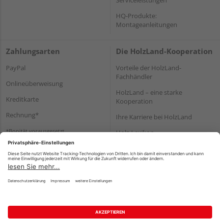
HQ-Produkte:
Montageanleitungen
Zahlungsarten
Die HolzLand-Kooperation
PayPal
Vorteile der HolzLand-
Fachhändler
Onlineüberweisung
HolzLand – eine starke
Kreditkarte
Kooperation
Rechnung*
Ihre Karriere bei HolzLand
*Bonität vorausgesetzt
Holz-Lexikon
Bauanleitungen
HolzLand Mitglieder-Bereich
Impressum
Datenschutz
Nutzungsbedingungen