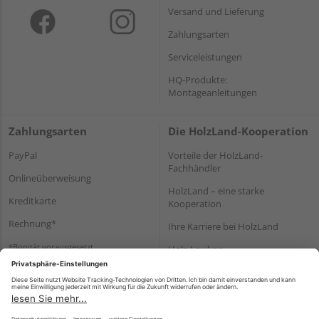
Versand und Lieferung
Zahlungsarten
Serviceleistungen
HQ-Produkte:
Montageanleitungen
Zahlungsarten
Die HolzLand-Kooperation
PayPal
Vorteile der HolzLand-
Fachhändler
Onlineüberweisung
HolzLand – eine starke
Kreditkarte
Kooperation
Rechnung*
Ihre Karriere bei HolzLand
*Bonität vorausgesetzt
Holz-Lexikon
Bauanleitungen
HolzLand Mitglieder-Bereich