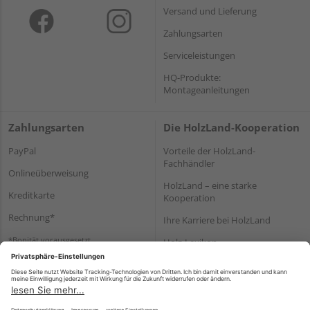
Versand und Lieferung
Zahlungsarten
Serviceleistungen
HQ-Produkte:
Montageanleitungen
Zahlungsarten
Die HolzLand-Kooperation
PayPal
Vorteile der HolzLand-
Fachhändler
Onlineüberweisung
HolzLand – eine starke
Kreditkarte
Kooperation
Rechnung*
Ihre Karriere bei HolzLand
*Bonität vorausgesetzt
Holz-Lexikon
Bauanleitungen
HolzLand Mitglieder-Bereich