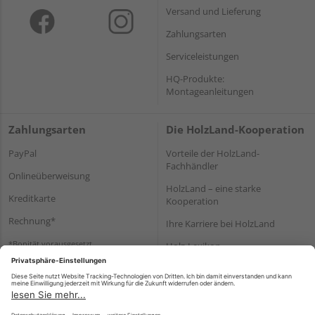
Versand und Lieferung
Zahlungsarten
Serviceleistungen
HQ-Produkte:
Montageanleitungen
Zahlungsarten
Die HolzLand-Kooperation
PayPal
Vorteile der HolzLand-
Fachhändler
Onlineüberweisung
HolzLand – eine starke
Kreditkarte
Kooperation
Rechnung*
Ihre Karriere bei HolzLand
*Bonität vorausgesetzt
Holz-Lexikon
Bauanleitungen
HolzLand Mitglieder-Bereich