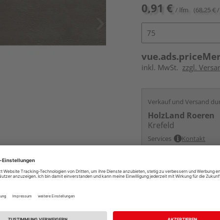
0,91 €
/ lfm
(68,25 € /
vue.ads.priceMe
inkl. MwSt.
zzgl. Versa
Verkauf und Versand du
HolzLand Roeren
Krefeld
Services
Kontakt
Online bestell
Auf Vorbestellun
vue.ads.priceMerch
Beim Händler 