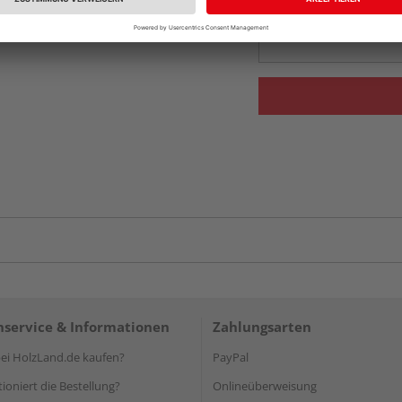
Auf Vorbestellun
vue.ads.priceMerch
service & Informationen
Zahlungsarten
i HolzLand.de kaufen?
PayPal
ioniert die Bestellung?
Onlineüberweisung