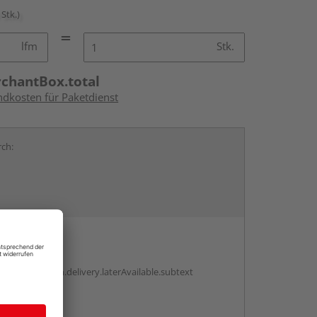
 Stk.)
lfm
Stk.
rchantBox.total
ndkosten für Paketdienst
rch:
en
g:
antBox.option.delivery.laterAvailable.subtext
abholen