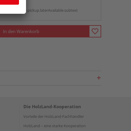
g:
antBox.option.pickup.laterAvailable.subtext
In den Warenkorb
Die HolzLand-Kooperation
Vorteile der HolzLand-Fachhändler
HolzLand – eine starke Kooperation