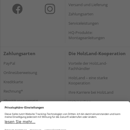
Versand und Lieferung
Zahlungsarten
Serviceleistungen
HQ-Produkte:
Montageanleitungen
Zahlungsarten
Die HolzLand-Kooperation
PayPal
Vorteile der HolzLand-
Fachhändler
Onlineüberweisung
HolzLand – eine starke
Kreditkarte
Kooperation
Rechnung*
Ihre Karriere bei HolzLand
*Bonität vorausgesetzt
Holz-Lexikon
Bauanleitungen
HolzLand Mitglieder-Bereich