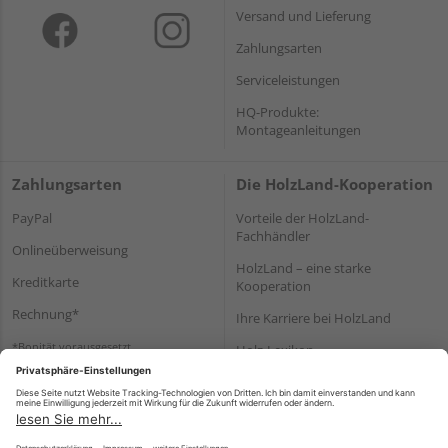
Versand und Lieferung
Zahlungsarten
Serviceleistungen
HQ-Produkte:
Montageanleitungen
Zahlungsarten
Die HolzLand-Kooperation
PayPal
Vorteile der HolzLand-
Fachhändler
Onlineüberweisung
HolzLand – eine starke
Kreditkarte
Kooperation
Rechnung*
Ihre Karriere bei HolzLand
*Bonität vorausgesetzt
Holz-Lexikon
Bauanleitungen
HolzLand Mitglieder-Bereich