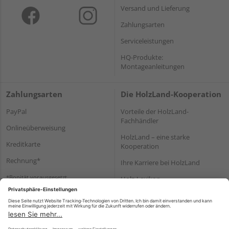
Versand und Lieferung
Zahlungsarten
Serviceleistungen
HQ-Produkte:
Montageanleitungen
Zahlungsarten
Die HolzLand-Kooperation
PayPal
Vorteile der HolzLand-
Fachhändler
Onlineüberweisung
HolzLand – eine starke
Kreditkarte
Kooperation
Rechnung*
Ihre Karriere bei HolzLand
*Bonität vorausgesetzt
Holz-Lexikon
Bauanleitungen
HolzLand Mitglieder-Bereich