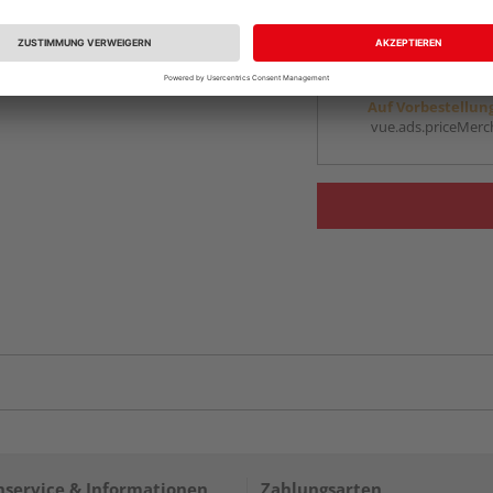
vue.ads.priceMerch
Beim Händler 
Auf Vorbestellun
vue.ads.priceMerch
service & Informationen
Zahlungsarten