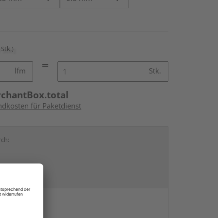
 Stk.)
lfm
Stk.
rchantBox.total
ndkosten für Paketdienst
rch:
en
g: