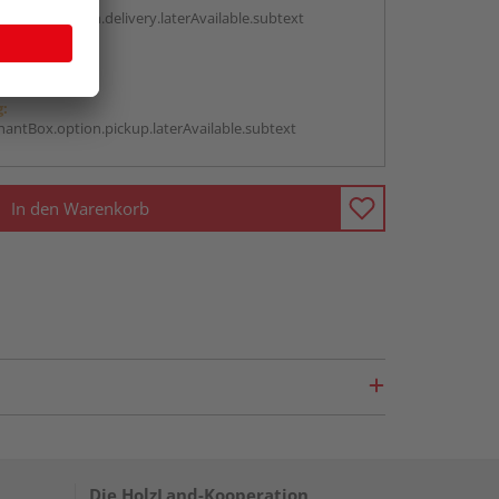
antBox.option.delivery.laterAvailable.subtext
abholen
g:
antBox.option.pickup.laterAvailable.subtext
In den Warenkorb
Die HolzLand-Kooperation