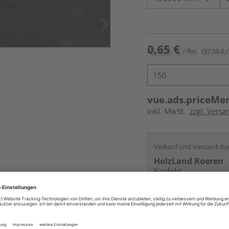
0,65 €
/ lfm
(97,50 € /
vue.ads.priceMe
inkl. MwSt.
zzgl. Versa
Verkauf und Versand du
HolzLand Roeren
Krefeld
Services
Kontakt
Online bestell
Auf Vorbestellun