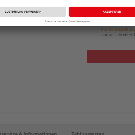
vue.ads.priceMerch
Beim Händler 
Auf Vorbestellun
vue.ads.priceMerch
service & Informationen
Zahlungsarten