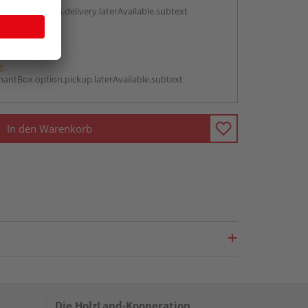
antBox.option.delivery.laterAvailable.subtext
abholen
g:
antBox.option.pickup.laterAvailable.subtext
In den Warenkorb
Die HolzLand-Kooperation