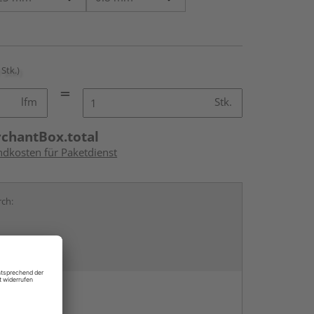
 Stk.)
lfm
Stk.
rchantBox.total
ndkosten für Paketdienst
rch:
en
g: