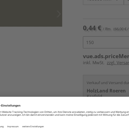
0,44 €
/ lfm
(66,00 € /
vue.ads.priceMe
inkl. MwSt.
zzgl. Versa
Verkauf und Versand du
HolzLand Roeren
Krefeld
Services
Kontakt
Online bestell
Auf Vorbestellun