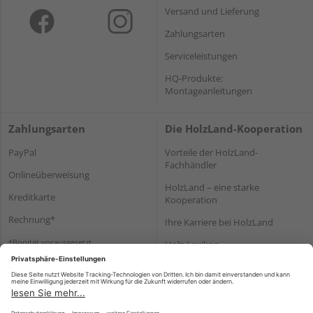
Versand und Lieferung
Zahlungsarten
Serviceleistungen
HQ-Produkte:
Montageanleitungen
Zahlungsarten
Die HolzLand-Kooperation
PayPal
Vorteile der HolzLand-
Fachhändler
Onlineüberweisung
HolzLand – eine starke
Kreditkarte
Kooperation
Rechnung*
Ihre Karriere bei HolzLand
*Bonität vorausgesetzt
Holz-Lexikon
Bauanleitungen
HolzLand Mitglieder-Bereich