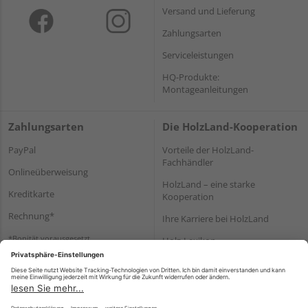
Versand und Lieferung
Zahlungsarten
Serviceleistungen
HQ-Produkte:
Montageanleitungen
Zahlungsarten
Die HolzLand-Kooperation
PayPal
Vorteile der HolzLand-
Fachhändler
Onlineüberweisung
HolzLand – eine starke
Kreditkarte
Kooperation
Rechnung*
Ihre Karriere bei HolzLand
*Bonität vorausgesetzt
Holz-Lexikon
Bauanleitungen
HolzLand Mitglieder-Bereich