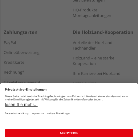
HQ-Produkte:
Montageanleitungen
Zahlungsarten
Die HolzLand-Kooperation
PayPal
Vorteile der HolzLand-
Fachhändler
Onlineüberweisung
HolzLand – eine starke
Kreditkarte
Kooperation
Rechnung*
Ihre Karriere bei HolzLand
*Bonität vorausgesetzt
Holz-Lexikon
Bauanleitungen
HolzLand Mitglieder-Bereich
Impressum
Datenschutz
Nutzungsbedingungen