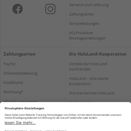
Versand und Lieferung
Zahlungsarten
Serviceleistungen
HQ-Produkte:
Montageanleitungen
Zahlungsarten
Die HolzLand-Kooperation
PayPal
Vorteile der HolzLand-
Fachhändler
Onlineüberweisung
HolzLand – eine starke
Kreditkarte
Kooperation
Rechnung*
Ihre Karriere bei HolzLand
*Bonität vorausgesetzt
Holz-Lexikon
Bauanleitungen
HolzLand Mitglieder-Bereich