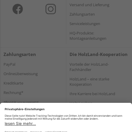
Versand und Lieferung
Zahlungsarten
Serviceleistungen
HQ-Produkte:
Montageanleitungen
Zahlungsarten
Die HolzLand-Kooperation
PayPal
Vorteile der HolzLand-
Fachhändler
Onlineüberweisung
HolzLand – eine starke
Kreditkarte
Kooperation
Rechnung*
Ihre Karriere bei HolzLand
*Bonität vorausgesetzt
Holz-Lexikon
Bauanleitungen
HolzLand Mitglieder-Bereich