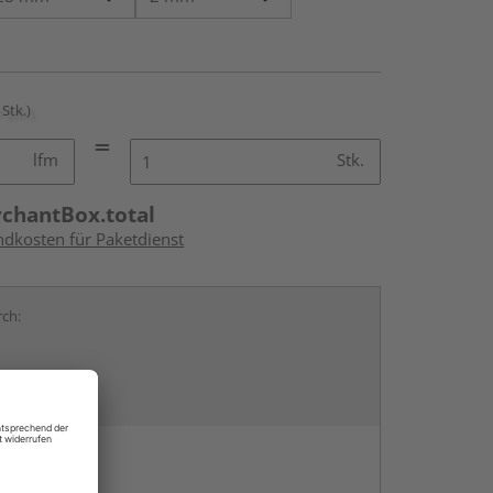
 Stk.)
lfm
Stk.
rchantBox.total
ndkosten für Paketdienst
rch:
en
g: