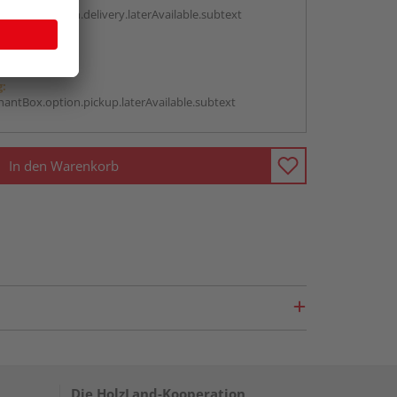
antBox.option.delivery.laterAvailable.subtext
abholen
g:
antBox.option.pickup.laterAvailable.subtext
In den Warenkorb
Die HolzLand-Kooperation