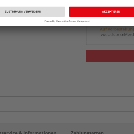
vue.ads.priceMerch
Beim Händler 
Auf Vorbestellun
vue.ads.priceMerch
service & Informationen
Zahlungsarten