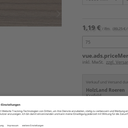
1,19 €
/ lfm
(89,25 € /
vue.ads.priceMe
inkl. MwSt.
zzgl. Versa
Verkauf und Versand du
HolzLand Roeren
Krefeld
Services
Kontakt
Online bestell
Auf Vorbestellun