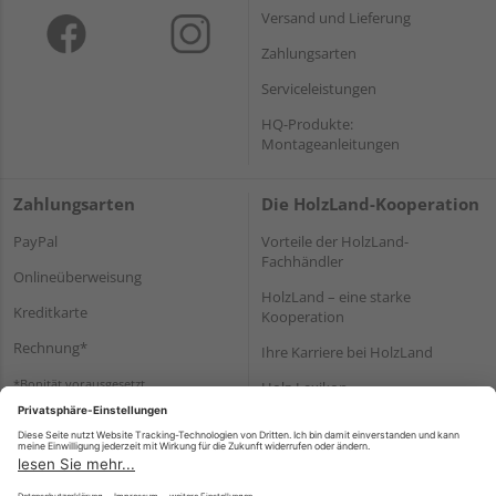
Versand und Lieferung
Zahlungsarten
Serviceleistungen
HQ-Produkte:
Montageanleitungen
Zahlungsarten
Die HolzLand-Kooperation
PayPal
Vorteile der HolzLand-
Fachhändler
Onlineüberweisung
HolzLand – eine starke
Kreditkarte
Kooperation
Rechnung*
Ihre Karriere bei HolzLand
*Bonität vorausgesetzt
Holz-Lexikon
Bauanleitungen
HolzLand Mitglieder-Bereich