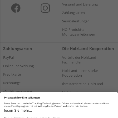
Versand und Lieferung
Zahlungsarten
Serviceleistungen
HQ-Produkte:
Montageanleitungen
Zahlungsarten
Die HolzLand-Kooperation
PayPal
Vorteile der HolzLand-
Fachhändler
Onlineüberweisung
HolzLand – eine starke
Kreditkarte
Kooperation
Rechnung*
Ihre Karriere bei HolzLand
*Bonität vorausgesetzt
Holz-Lexikon
Bauanleitungen
HolzLand Mitglieder-Bereich