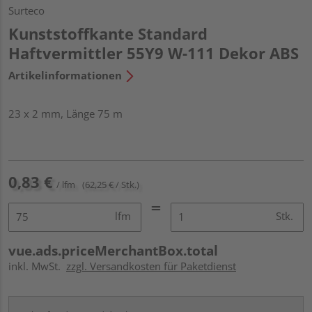
Surteco
Kunststoffkante Standard
Haftvermittler 55Y9 W-111 Dekor ABS
Artikelinformationen
23 x 2 mm, Länge 75 m
0,83 €
/ lfm
(62,25 € / Stk.)
lfm
Stk.
vue.ads.priceMerchantBox.total
inkl. MwSt.
zzgl. Versandkosten für Paketdienst