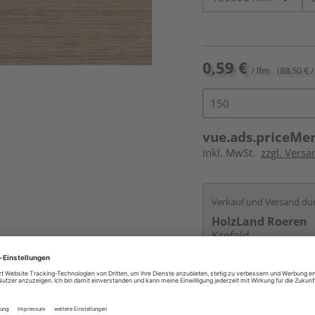
0,59 €
/ lfm
(88,50 € /
vue.ads.priceMe
inkl. MwSt.
zzgl. Versa
Verkauf und Versand du
HolzLand Roeren
Krefeld
Services
Kontakt
Online bestell
Auf Vorbestellun