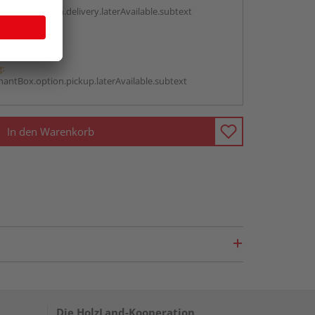
antBox.option.delivery.laterAvailable.subtext
abholen
g:
antBox.option.pickup.laterAvailable.subtext
In den Warenkorb
Die HolzLand-Kooperation