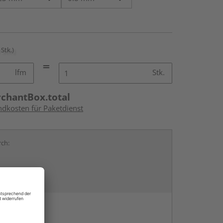
 Stk.)
lfm
Stk.
rchantBox.total
ndkosten für Paketdienst
rch:
en
g: