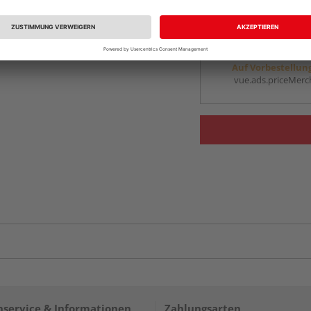
vue.ads.priceMerch
Beim Händler 
Auf Vorbestellun
vue.ads.priceMerch
service & Informationen
Zahlungsarten