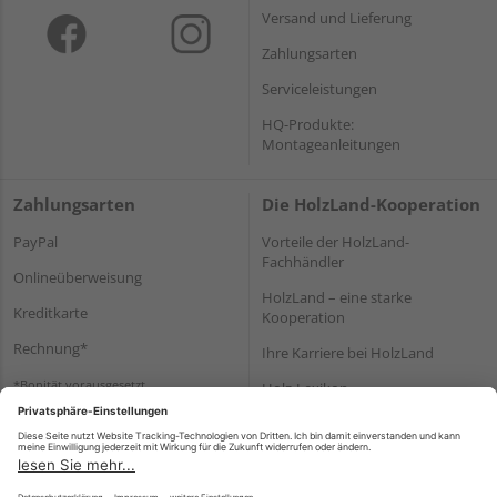
Versand und Lieferung
Zahlungsarten
Serviceleistungen
HQ-Produkte:
Montageanleitungen
Zahlungsarten
Die HolzLand-Kooperation
PayPal
Vorteile der HolzLand-
Fachhändler
Onlineüberweisung
HolzLand – eine starke
Kreditkarte
Kooperation
Rechnung*
Ihre Karriere bei HolzLand
*Bonität vorausgesetzt
Holz-Lexikon
Bauanleitungen
HolzLand Mitglieder-Bereich