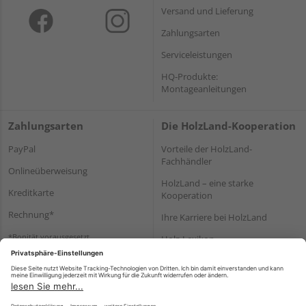
Versand und Lieferung
Zahlungsarten
Serviceleistungen
HQ-Produkte:
Montageanleitungen
Zahlungsarten
Die HolzLand-Kooperation
PayPal
Vorteile der HolzLand-
Fachhändler
Onlineüberweisung
HolzLand – eine starke
Kreditkarte
Kooperation
Rechnung*
Ihre Karriere bei HolzLand
*Bonität vorausgesetzt
Holz-Lexikon
Bauanleitungen
HolzLand Mitglieder-Bereich