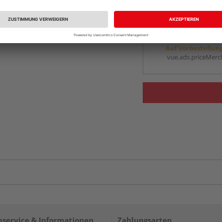
vue.ads.priceMerch
Beim Händler 
Auf Vorbestellun
vue.ads.priceMerch
service & Informationen
Zahlungsarten