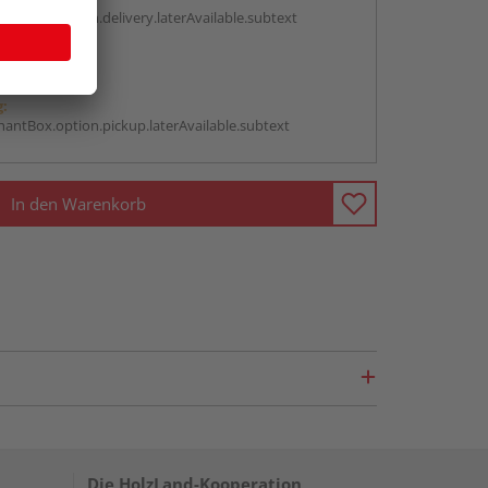
antBox.option.delivery.laterAvailable.subtext
abholen
g:
antBox.option.pickup.laterAvailable.subtext
In den Warenkorb
Die HolzLand-Kooperation