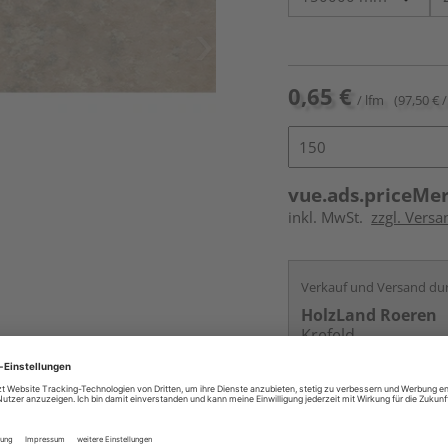
0,65 €
/ lfm
(97,50 € /
vue.ads.priceMe
inkl. MwSt.
zzgl. Versa
Verkauf und Versand du
HolzLand Roeren
Krefeld
Services
Kontakt
Online bestell
Auf Vorbestellun