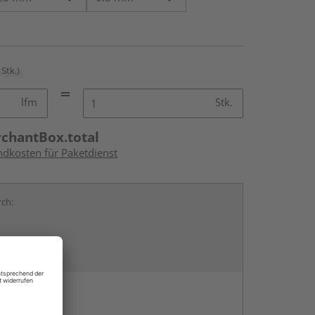
 Stk.)
lfm
Stk.
rchantBox.total
ndkosten für Paketdienst
rch:
en
g: