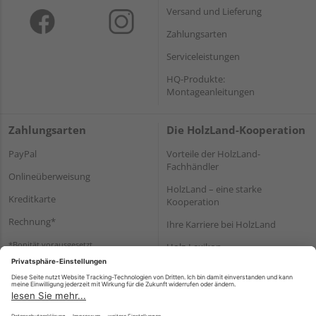
Versand und Lieferung
Zahlungsarten
Serviceleistungen
HQ-Produkte:
Montageanleitungen
Zahlungsarten
Die HolzLand-Kooperation
PayPal
Vorteile der HolzLand-
Fachhändler
Onlineüberweisung
HolzLand – eine starke
Kreditkarte
Kooperation
Rechnung*
Ihre Karriere bei HolzLand
*Bonität vorausgesetzt
Holz-Lexikon
Bauanleitungen
HolzLand Mitglieder-Bereich