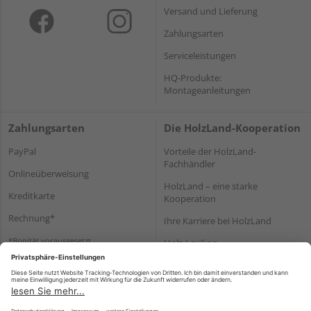
Versand und Lieferung
Zahlungsarten
Serviceleistungen
HQ-Produkte:
Montageanleitungen
Zahlungsarten
Die HolzLand-Kooperation
PayPal
Vorteile der HolzLand-
Fachhändler
Onlineüberweisung
HolzLand – eine starke
Kreditkarte
Kooperation
Rechnung*
Ihre Karriere bei HolzLand
*Bonität vorausgesetzt
Holz-Lexikon
Bauanleitungen
HolzLand Mitglieder-Bereich