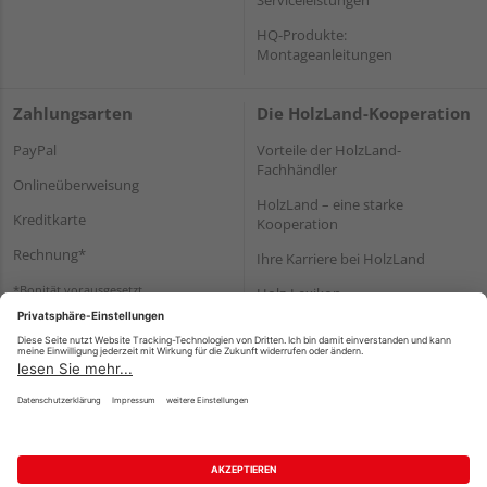
HQ-Produkte:
Montageanleitungen
Zahlungsarten
Die HolzLand-Kooperation
PayPal
Vorteile der HolzLand-
Fachhändler
Onlineüberweisung
HolzLand – eine starke
Kreditkarte
Kooperation
Rechnung*
Ihre Karriere bei HolzLand
*Bonität vorausgesetzt
Holz-Lexikon
Bauanleitungen
HolzLand Mitglieder-Bereich
Impressum
Datenschutz
Nutzungsbedingungen