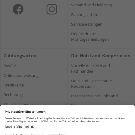
Versand und Lieferung
Zahlungsarten
Serviceleistungen
HQ-Produkte:
Montageanleitungen
Zahlungsarten
Die HolzLand-Kooperation
PayPal
Vorteile der HolzLand-
Fachhändler
Onlineüberweisung
HolzLand – eine starke
Kreditkarte
Kooperation
Rechnung*
Ihre Karriere bei HolzLand
*Bonität vorausgesetzt
Holz-Lexikon
Bauanleitungen
HolzLand Mitglieder-Bereich