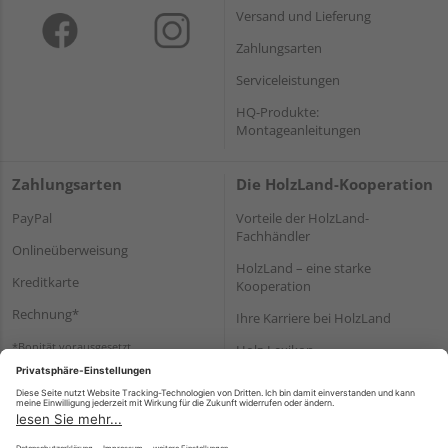
Versand und Lieferung
Zahlungsarten
Serviceleistungen
HQ-Produkte:
Montageanleitungen
Zahlungsarten
Die HolzLand-Kooperation
PayPal
Vorteile der HolzLand-
Fachhändler
Onlineüberweisung
HolzLand – eine starke
Kreditkarte
Kooperation
Rechnung*
Ihre Karriere bei HolzLand
*Bonität vorausgesetzt
Holz-Lexikon
Bauanleitungen
HolzLand Mitglieder-Bereich