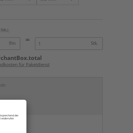
 Stk.)
lfm
Stk.
rchantBox.total
ndkosten für Paketdienst
rch:
en
g: