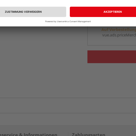
vue.ads.priceMerch
Beim Händler 
Auf Vorbestellun
vue.ads.priceMerch
service & Informationen
Zahlungsarten