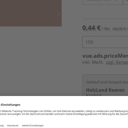
0,44 €
/ lfm
(66,00 € /
vue.ads.priceMe
inkl. MwSt.
zzgl. Versa
Verkauf und Versand du
HolzLand Roeren
Krefeld
Services
Kontakt
Online bestell
Auf Vorbestellun