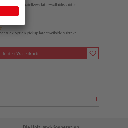
antBox.option.delivery.laterAvailable.subtext
abholen
g:
antBox.option.pickup.laterAvailable.subtext
In den Warenkorb
Die HolzLand-Kooperation