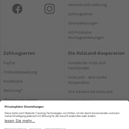
Versand und Lieferung
Zahlungsarten
Serviceleistungen
HQ-Produkte:
Montageanleitungen
Zahlungsarten
Die HolzLand-Kooperation
PayPal
Vorteile der HolzLand-
Fachhändler
Onlineüberweisung
HolzLand – eine starke
Kreditkarte
Kooperation
Rechnung*
Ihre Karriere bei HolzLand
*Bonität vorausgesetzt
Holz-Lexikon
Bauanleitungen
HolzLand Mitglieder-Bereich