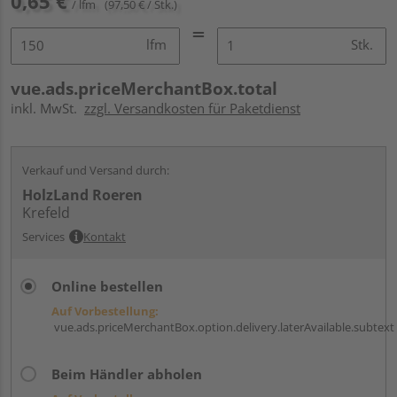
0,65 €
/ lfm
(97,50 € / Stk.)
lfm
Stk.
vue.ads.priceMerchantBox.total
inkl. MwSt.
zzgl. Versandkosten für Paketdienst
Verkauf und Versand durch:
HolzLand Roeren
Krefeld
Services
Kontakt
Online bestellen
Auf Vorbestellung:
vue.ads.priceMerchantBox.option.delivery.laterAvailable.subtext
Beim Händler abholen