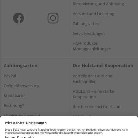
Reservierung und Abholung
Versand und Lieferung
Zahlungsarten
Serviceleistungen
HQ-Produkte:
Montageanleitungen
Zahlungsarten
Die HolzLand-Kooperation
PayPal
Vorteile der HolzLand-
Fachhändler
Onlineüberweisung
HolzLand – eine starke
Kreditkarte
Kooperation
Rechnung*
Ihre Karriere bei HolzLand
*Bonität vorausgesetzt
Holz-Lexikon
Bauanleitungen
HolzLand Mitglieder-Bereich