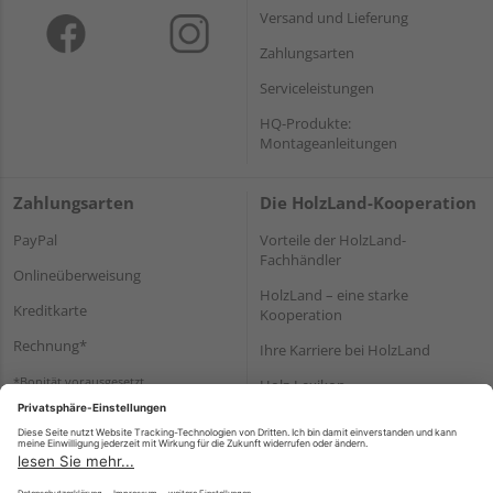
Versand und Lieferung
Zahlungsarten
Serviceleistungen
HQ-Produkte:
Montageanleitungen
Zahlungsarten
Die HolzLand-Kooperation
PayPal
Vorteile der HolzLand-
Fachhändler
Onlineüberweisung
HolzLand – eine starke
Kreditkarte
Kooperation
Rechnung*
Ihre Karriere bei HolzLand
*Bonität vorausgesetzt
Holz-Lexikon
Bauanleitungen
HolzLand Mitglieder-Bereich